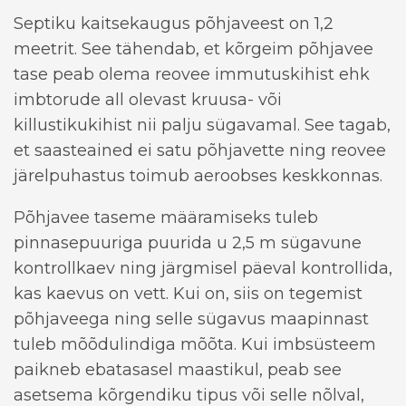
Septiku kaitsekaugus põhjaveest on 1,2
meetrit. See tähendab, et kõrgeim põhjavee
tase peab olema reovee immutuskihist ehk
imbtorude all olevast kruusa- või
killustikukihist nii palju sügavamal. See tagab,
et saasteained ei satu põhjavette ning reovee
järelpuhastus toimub aeroobses keskkonnas.
Põhjavee taseme määramiseks tuleb
pinnasepuuriga puurida u 2,5 m sügavune
kontrollkaev ning järgmisel päeval kontrollida,
kas kaevus on vett. Kui on, siis on tegemist
põhjaveega ning selle sügavus maapinnast
tuleb mõõdulindiga mõõta. Kui imbsüsteem
paikneb ebatasasel maastikul, peab see
asetsema kõrgendiku tipus või selle nõlval,