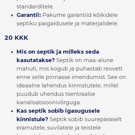
standarditele.
Garantii:
Pakume garantiid kõikidele
septiku paigaldusele ja materjalidele.
20 KKK
Mis on septik ja milleks seda
kasutatakse?
Septik on maa-alune
mahuti, mis kogub ja puhastab reovett
enne selle pinnasse imendumist. See on
ideaalne lahendus kinnistutele, millel
puudub ühendus tsentraalse
kanalisatsioonivõrguga.
Kas septik sobib igasugusele
kinnistule?
Septik sobib suurepäraselt
eramutele, suvilatele ja teistele