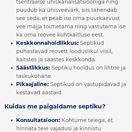
tsentraalse ühiskanalisatsiooniga ning
puudub ka ühisveevärk, siis tähendab
see seda, et peab ise oma puurkaevust
vee majja toimetama ning vastutama ise
ka oma reovee kohtkäitluse eest.
Keskkonnahoidlikkus:
Septikud
puhastavad reovett looduslikul viisil,
kaitstes ja säästes keskkonda.
Säästlikkus:
Septiku hooldus on lihtne ja
taskukohane.
Pikaajaline:
Septikud on vastupidavad ja
kestavad aastaid.
Kuidas me paigaldame septiku?
Konsultatsioon:
Kohtume teiega, et
hinnata teie vajadusi ja kinnistu