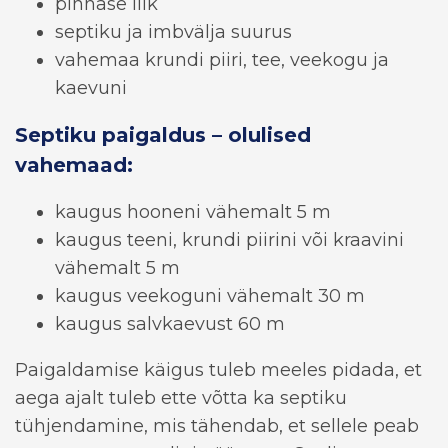
pinnase liik
septiku ja imbvälja suurus
vahemaa krundi piiri, tee, veekogu ja
kaevuni
Septiku paigaldus – olulised
vahemaad:
kaugus hooneni vähemalt 5 m
kaugus teeni, krundi piirini või kraavini
vähemalt 5 m
kaugus veekoguni vähemalt 30 m
kaugus salvkaevust 60 m
Paigaldamise käigus tuleb meeles pidada, et
aega ajalt tuleb ette võtta ka septiku
tühjendamine, mis tähendab, et sellele peab