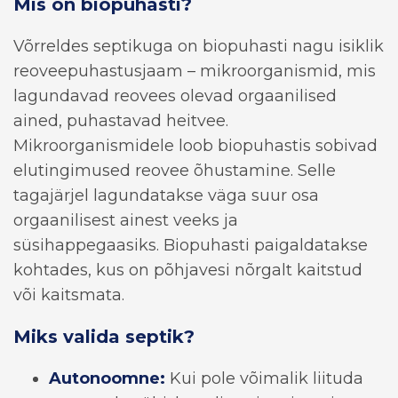
Mis on biopuhasti?
Võrreldes septikuga on biopuhasti nagu isiklik
reoveepuhastusjaam – mikroorganismid, mis
lagundavad reovees olevad orgaanilised
ained, puhastavad heitvee.
Mikroorganismidele loob biopuhastis sobivad
elutingimused reovee õhustamine. Selle
tagajärjel lagundatakse väga suur osa
orgaanilisest ainest veeks ja
süsihappegaasiks. Biopuhasti paigaldatakse
kohtades, kus on põhjavesi nõrgalt kaitstud
või kaitsmata.
Miks valida septik?
Autonoomne:
Kui pole võimalik liituda