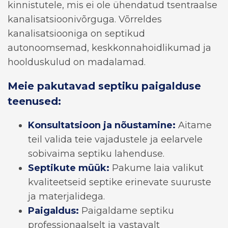
kinnistutele, mis ei ole ühendatud tsentraalse
kanalisatsioonivõrguga. Võrreldes
kanalisatsiooniga on septikud
autonoomsemad, keskkonnahoidlikumad ja
hoolduskulud on madalamad.
Meie pakutavad septiku paigalduse
teenused:
Konsultatsioon ja nõustamine:
Aitame
teil valida teie vajadustele ja eelarvele
sobivaima septiku lahenduse.
Septikute müük:
Pakume laia valikut
kvaliteetseid septike erinevate suuruste
ja materjalidega.
Paigaldus:
Paigaldame septiku
professionaalselt ja vastavalt