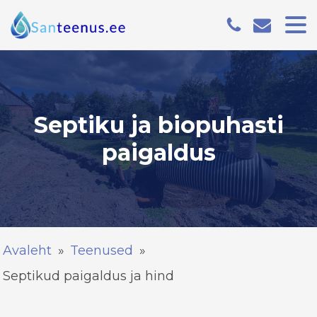
Septiku ja biopuhasti
paigaldus
Avaleht
»
Teenused
»
Septikud paigaldus ja hind