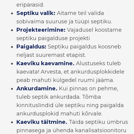
eripärasid.
Septiku valik:
Aitame teil valida
sobivaima suuruse ja tüüpi septiku.
Projekteerimine:
Vajadusel koostame
septiku paigalduse projekti
Paigaldus:
Septiku paigaldus koosneb
neljast suuremast etapist.
Kaeviku kaevamine.
Alustuseks tuleb
kaevata! Arvesta, et ankurdusplokkidele
peab mahuti külgedel ruumi jääma.
Ankurdamine.
Kui pinnas on pehme,
tuleb septik ankurdada. Tõmba
kinnituslindid üle septiku ning paigalda
ankurdusplokid mahuti kõrvale.
Kaeviku täitmine.
Täida septiku ümbrus
pinnasega ja ühenda kanalisatsioonitoru