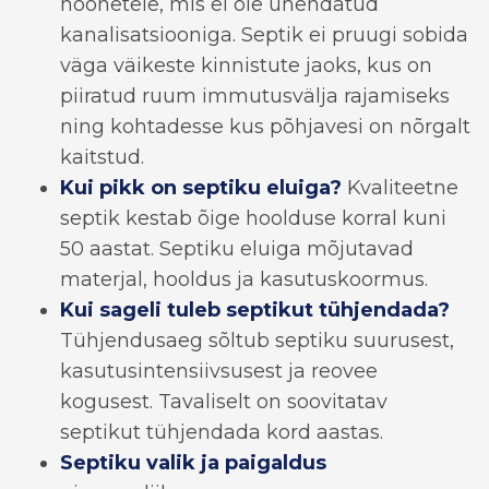
hoonetele, mis ei ole ühendatud
kanalisatsiooniga. Septik ei pruugi sobida
väga väikeste kinnistute jaoks, kus on
piiratud ruum immutusvälja rajamiseks
ning kohtadesse kus põhjavesi on nõrgalt
kaitstud.
Kui pikk on septiku eluiga?
Kvaliteetne
septik kestab õige hoolduse korral kuni
50 aastat. Septiku eluiga mõjutavad
materjal, hooldus ja kasutuskoormus.
Kui sageli tuleb septikut tühjendada?
Tühjendusaeg sõltub septiku suurusest,
kasutusintensiivsusest ja reovee
kogusest. Tavaliselt on soovitatav
septikut tühjendada kord aastas.
Septiku valik ja paigaldus