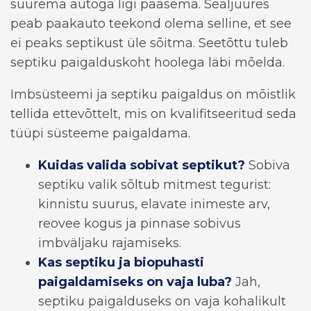
suurema autoga ligi pääsema. Sealjuures
peab paakauto teekond olema selline, et see
ei peaks septikust üle sõitma. Seetõttu tuleb
septiku paigalduskoht hoolega läbi mõelda.
Imbsüsteemi ja septiku paigaldus on mõistlik
tellida ettevõttelt, mis on kvalifitseeritud seda
tüüpi süsteeme paigaldama.
Kuidas valida sobivat septikut?
Sobiva
septiku valik sõltub mitmest tegurist:
kinnistu suurus, elavate inimeste arv,
reovee kogus ja pinnase sobivus
imbväljaku rajamiseks.
Kas septiku ja biopuhasti
paigaldamiseks on vaja luba?
Jah,
septiku paigalduseks on vaja kohalikult